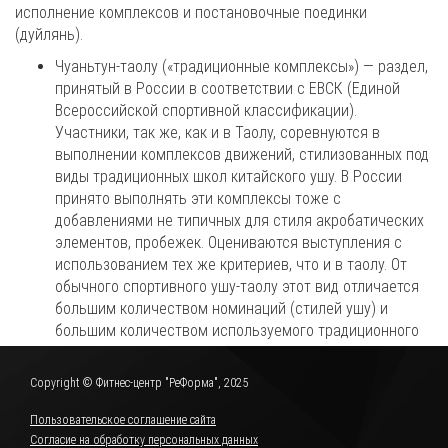
исполнение комплексов и постановочные поединки
(дуйлянь).
Чуаньтун-таолу («традиционные комплексы») — раздел,
принятый в России в соответствии с ЕВСК (Единой
Всероссийской спортивной классификации).
Участники, так же, как и в Таолу, соревнуются в
выполнении комплексов движений, стилизованных под
виды традиционных школ китайского ушу. В России
принято выполнять эти комплексы тоже с
добавлениями не типичных для стиля акробатических
элементов, пробежек. Оцениваются выступления с
использованием тех же критериев, что и в таолу. От
обычного спортивного ушу-таолу этот вид отличается
большим количеством номинаций (стилей ушу) и
большим количеством используемого традиционного
оружия. Не имеет отношения к реальному
традиционному ушу.
Copyright © Фитнес-центр "РеФорма", 2025
Пользовательское соглашение сайта
Согласие на обработку персональных данных