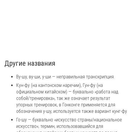
Другие названия
Ву-шу, ву-ши, у-ши — неправильная транскрипция.
Кун-фу (на кантонском наречии), Гун-фу (на
официальном китайском) — буквально «работа над
собой/тренировка», так же означает результат
упорных тренировок, в Гонконге применяется для
обозначения у-шу, используется также вариант кунг-фу.
Го-шу — буквально «искусство страны/национальное
искусство»; термин, использовавшийся для