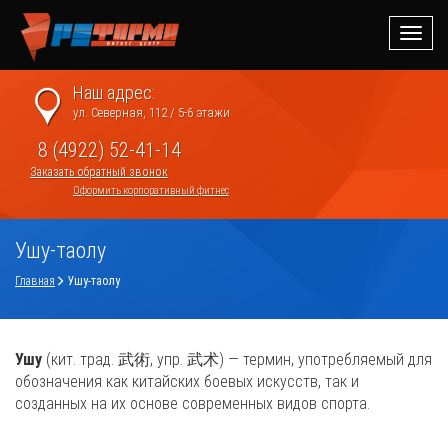
Навиг
Наш адрес:
ул. Северная, 112 / 5-6 этажи
8 (4922) 52-41-14
Заказать обратный звонок
Оформить корпоративный фитнес
Ушу-таолу
Главная
Ушу-таолу
Ушу
(кит. трад.
武術
, упр.
武术
) — термин, употребляемый для
обозначения как китайских боевых искусств, так и
созданных на их основе современных видов спорта.