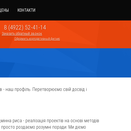
ЦЕНЫ
КОНТАКТИ
8 (4922) 52-41-14
Заказать обратный звонок
Оформить корпоративный фитнес
в - наш профіль. Перетворюємо свій досвід і
інна риса - реалізація проектів на основі методів
е просто роздаємо розумні поради. Ми діємо