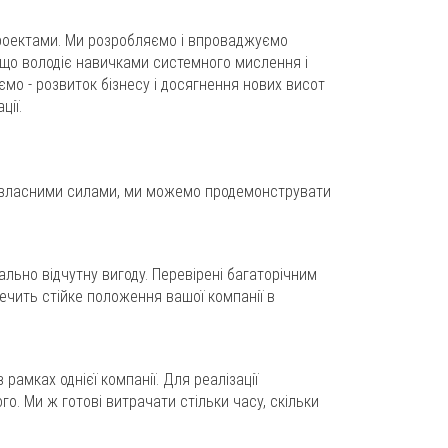
проектами. Ми розробляємо і впроваджуємо
, що володіє навичками системного мислення і
ємо - розвиток бізнесу і досягнення нових висот
ції.
ня власними силами, ми можемо продемонструвати
ально відчутну вигоду. Перевірені багаторічним
печить стійке положення вашої компанії в
амках однієї компанії. Для реалізації
о. Ми ж готові витрачати стільки часу, скільки