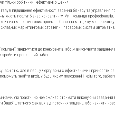
и тільки робітники і ефективні рішення.
 галузі підвищення ефективності ведення бізнесу та управління 
ьну якість послуг бізнес консалтингу. Ми - команда професіоналів
ехнічних і маркетингових проектів. Основна мета, яку ми пересліду
складних маркетингових стратегій і передових систем автоматиза
ї компанії, звернутися до конкурентів, або ж виконувати завдан
м зробити правильний вибір.
сучасністю, але в першу чергу вони є ефективними і приносять ре
поможуть знайти вихід у будь-якому положенні і, крім того, забез
ичками, які практично неможливо отримати виконуючи завдання в р
 Вашої штатного фахівця від поточних завдань, або найняти новог