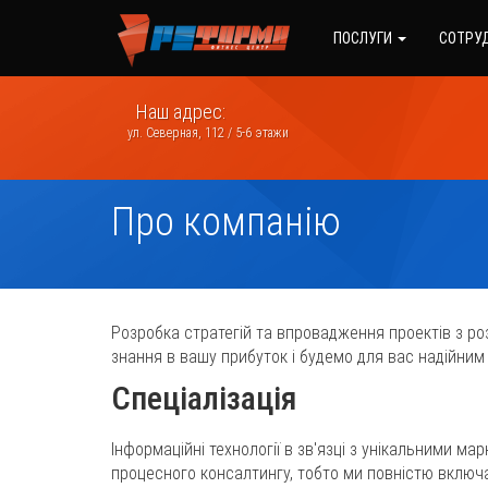
ПОСЛУГИ
СОТРУ
Наш адрес:
ул. Северная, 112 / 5-6 этажи
Про компанію
Розробка стратегій та впровадження проектів з роз
знання в вашу прибуток і будемо для вас надійним
Спеціалізація
Інформаційні технології в зв'язці з унікальними м
процесного консалтингу, тобто ми повністю включа