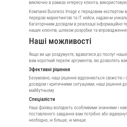
виключно в рамках інтересу клієнта, використовуюч
Компанія Business Image є передовим експертом в
передові маркетингові та ІТ кейси, надаючи унікал
багаторічним досвідом в реалізації інформаційно-т
наших клієнтів, шляхом розробки та впровадження 
Наші можливості
Якщо ви ще роздумуєте, вдаватися до послуг нашо
вам короткий перелік аргументів, які дозволять ва
Эфективні рішення
Безумовно, наші рішення відрізняються свіжістю і 
досвідом і критичними ситуаціями, наші рішення до
майбутньому.
Спеціалісти
Наші фахівці володіють особливими знаннями і нав
поставленого завдання вам потрібно або відвернути
необхідно, ні більше, ні менше.