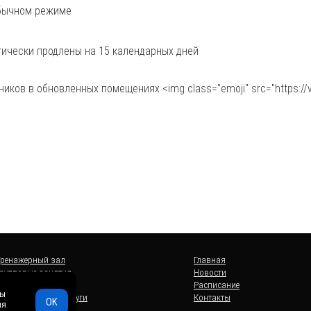
обычном режиме
ически продлены на 15 календарных дней
ников в обновленных помещениях
<img class="emoji" src="https://
Тренажерный зал
Главная
Групповые занятия
Новости
Солярий
Расписание
мы
Дополнительные услуги
Контакты
OK
ля