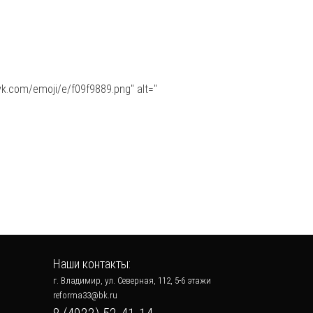
vk.com/emoji/e/f09f9889.png" alt="
Наши контакты:
г. Владимир, ул. Северная, 112, 5-6 этажи
reforma33@bk.ru