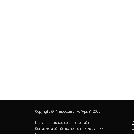
Copyright © Фитнес-центр "РеФорма", 2025
Пользовательское соглашение сайта
Пользуясь сайтом, Вы соглашаетесь с тем, что 
Согласие на обработку персональных данных
используем cookies и сервис Яндекс.Метрика д