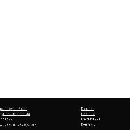
Тренажерный зал
Главная
Групповые занятия
Новости
Солярий
Расписание
мы
Дополнительные услуги
Контакты
OK
ля